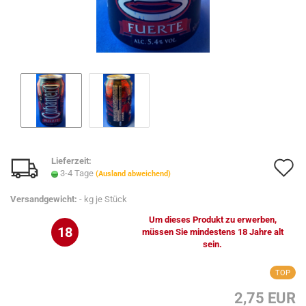
Lieferzeit:
A
3-4 Tage
(Ausland abweichend)
d
Versandgewicht:
-
kg je Stück
M
Um dieses Produkt zu erwerben,
18
müssen Sie mindestens 18 Jahre alt
sein.
TOP
2,75 EUR