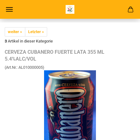
weiter »
Letzter »
3
Artikel in dieser Kategorie
CER­VEZA CU­BA­NE­RO FU­ER­TE LATA 355 ML
5.4%ALC/VOL
(Art.Nr.:
AL010000005
)